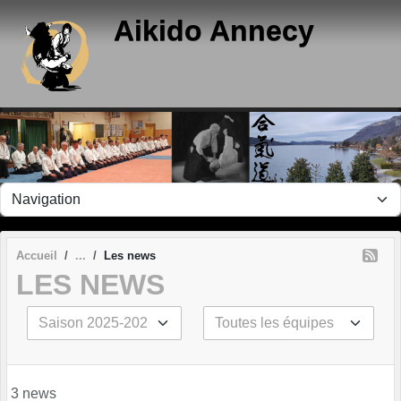
Panneau de gestion des cookies
Aikido Annecy
Accueil
Les news
LES NEWS
3 news