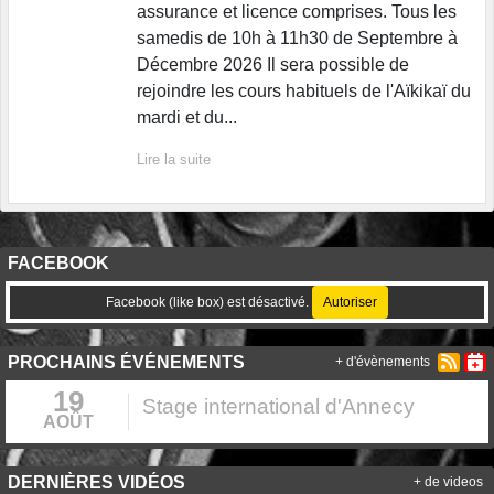
assurance et licence comprises. Tous les
samedis de 10h à 11h30 de Septembre à
Décembre 2026 Il sera possible de
rejoindre les cours habituels de l'Aïkikaï du
mardi et du...
Lire la suite
FACEBOOK
Facebook (like box) est désactivé.
Autoriser
PROCHAINS ÉVÉNEMENTS
+ d'évènements
19
Stage international d'Annecy
AOÛT
DERNIÈRES VIDÉOS
+ de videos