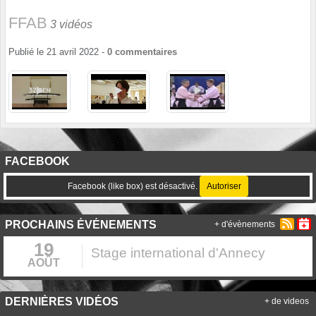
FFAB
3 vidéos
Publié le
21 avril 2022
-
0
commentaires
FACEBOOK
Facebook (like box) est désactivé.
Autoriser
PROCHAINS ÉVÉNEMENTS
+ d'évènements
19
Stage international d'Annecy
AOÛT
DERNIÈRES VIDÉOS
+ de videos