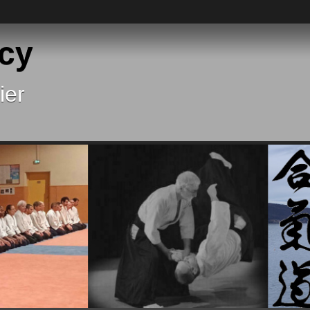
cy
ier