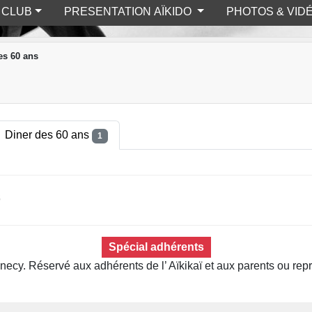
U CLUB
PRESENTATION AÏKIDO
PHOTOS & VID
es 60 ans
Diner des 60 ans
1
s
Spécial adhérents
 Annecy. Réservé aux adhérents de l’ Aïkikaï et aux parents ou r