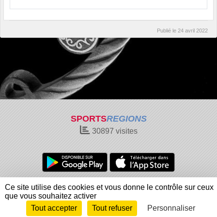
Publié le
24 avril 2022
SPORTS
REGIONS
30897
visites
Charte cookies
Gestion des cookies
Ce site utilise des cookies et vous donne le contrôle sur ceux
Informations légales
Signaler un contenu inapproprié
que vous souhaitez activer
Tout accepter
Tout refuser
Personnaliser
Envie de participer ?
Connexion